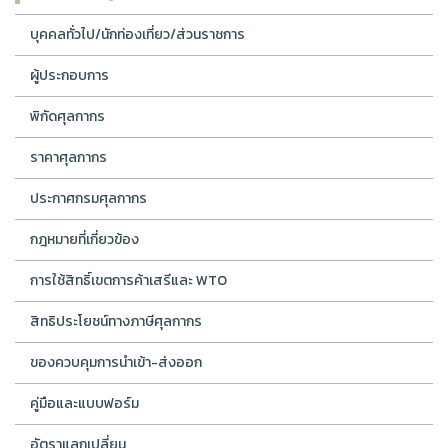
บุคคลทั่วไป/นักท่องเที่ยว/ส่วนราชการ
ผู้ประกอบการ
พิกัดศุลกากร
ราคาศุลกากร
ประกาศกรมศุลกากร
กฎหมายที่เกี่ยวข้อง
การใช้สิทธิ์เขตการค้าเสรีและ WTO
สิทธิประโยชน์ทางภาษีศุลกากร
ของควบคุมการนำเข้า-ส่งออก
คู่มือและแบบฟอร์ม
อัตราแลกเปลี่ยน