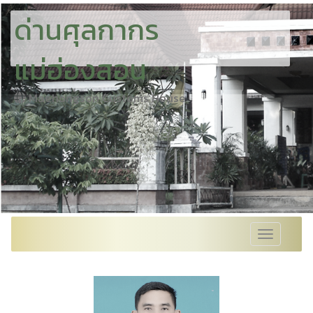
ด่านศุลกากร
แม่ฮ่องสอน
Maehongson Customs House
Toggle nav